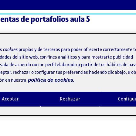
ntas de portafolios aula 5
ActiFolios
Ay
os
cookies
propias y de terceros para poder ofrecerte correctamente t
dades del sitio web, con fines analíticos y para mostrarte publicidad
zada de acuerdo con un perfil elaborado a partir de tus hábitos de na
s!
eptar, rechazar o configurar tus preferencias haciendo clic abajo, u 
ón en nuestra
política de cookies.
 y bienvenidas!
Aceptar
Rechazar
Configu
e, 2021 2:49 pm