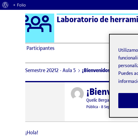
Acerca de WordPress
+ Folio
Logo Ágora
Laboratorio de herramie
Saltar al contenido
Participantes
Utilizam
funcionali
personali
Semestre 20212 - Aula 5
¡Bienvenidos y bienvenida
Puedes ac
informaci
¡Bienvenidos
Publicado por
Publicado por
Quelic Berga Carreras
Visibilidad:
Fecha de publicación
9 septiembr
Pública
-
8 Sep 2021
¡Hola!