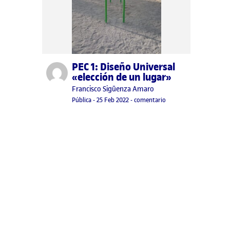
PEC 1: Diseño Universal
Publicado por
«elección de un lugar»
Publicado por
Francisco Sigüenza Amaro
Visibilidad:
Fecha de publicación
25 febrero, 2022 6:05 pm
en PEC 1: Diseño Univer
Pública
-
25 Feb 2022
-
comentario