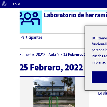
Acerca de WordPress
+ Folio
Logo Ágora
Laboratorio de herramie
Saltar al contenido
Participantes
Utilizam
funcionali
personali
Semestre 20212 - Aula 5
25 Febrero, 2022
Puedes ac
informaci
25 Febrero, 2022
No h
Lo si