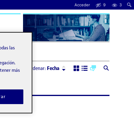
Acceder
9
3
uda
odas las
vegación.
Ordenar:
Descendente
Ordenar:
Fecha
obtener más
rar