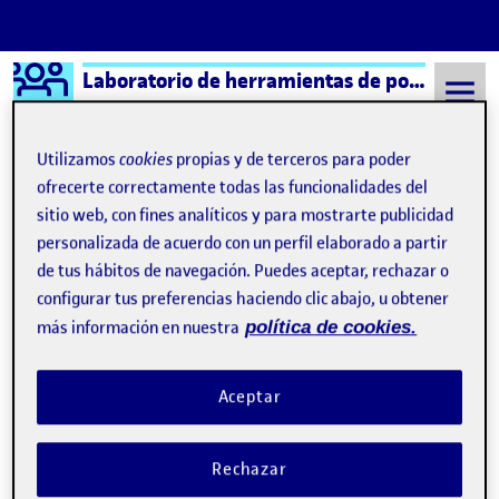
Logo Ágora
Laboratorio de herramientas de portafolios aula 5
Saltar al contenido
Utilizamos
cookies
propias y de terceros para poder
ofrecerte correctamente todas las funcionalidades del
sitio web, con fines analíticos y para mostrarte publicidad
Semestre 20212 - Aula 5
25 Febrero, 2022
personalizada de acuerdo con un perfil elaborado a partir
25 Febrero, 2022
de tus hábitos de navegación. Puedes aceptar, rechazar o
configurar tus preferencias haciendo clic abajo, u obtener
más información en nuestra
política de cookies.
PEC 1: Diseño Universal «elección de un lugar»
Publicado por
Publicado por
Francisco Sigüenza Amaro
Visibilidad:
Fecha de publicación
25 febrero, 2022 6:05 pm
en PEC 1: Diseño Universal «elecció
Pública
-
25 Feb 2022
-
comentario
Aceptar
Rechazar